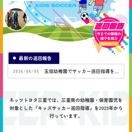
30
31
ホーム
ニュース
最新の巡回報告
自動車保険
au情報
玉垣幼稚園でサッカー巡回指導を実
2026/06/05
会社案内
法人のお客様へ
施いたしました
お問い合わせ
ネッツトヨタ三重では、三重県の幼稚園・保育園児を
対象とした
『キッズサッカー巡回指導』を2023年から
行っています。